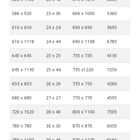
586 x 920
23 x 36
666 x 1000
5360
610 x 610
24 x 24
690 x 690
3695
610 x 1118
24 x 44
690 x 1198
6785
645 x 645
25 x 25
735 x 735
4130
645 x 1130
25 x 44
735 x1220
7250
653 x 653
26 x 26
735 x 735
4260
680 x 680
27 x 27
770 x 770
4595
720 x 1020
28 x 40
800 x 1100
7305
780 x 780
30 x 30
870 x 870
6050
780 x 1180
30 x 46
870 x 1270
9160