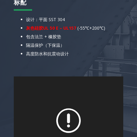
标配
设计：平面 SST 304
灰色硅胶UL 50 E – UL157
(-55℃+200℃)
包含法兰 + 橡胶垫
隔温保护（下保温）
高度防水和抗震动设计