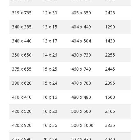
319 x 765
12 x 30
405 x 850
2425
340 x 385
13 x 15
404 x 449
1290
340 x 440
13 x 17
404 x 504
1430
350 x 650
14 x 26
430 x 730
2255
375 x 655
15 x 25
460 x 740
2445
390 x 620
15 x 24
470 x 700
2395
410 x 410
16 x 16
480 x 480
1660
420 x 520
16 x 20
500 x 600
2165
420 x 920
16 x 36
500 x 1000
3835
457 x 890
20 x 28
537 x 970
4040