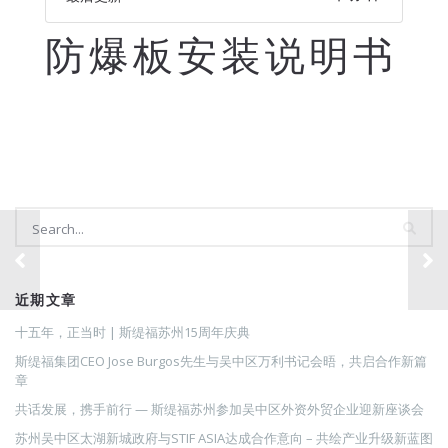
防爆板安装说明书
搜索
近期文章
搜
索
十五年，正当时 | 斯缇福苏州15周年庆典
斯缇福集团CEO Jose Burgos先生与吴中区万利书记会晤，共启合作新篇
章
共话发展，携手前行 — 斯缇福苏州参加吴中区外资外贸企业迎新座谈会
苏州吴中区太湖新城政府与STIF ASIA达成合作意向 – 共绘产业升级新蓝图